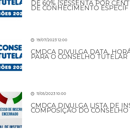
DE 60% (SESSENTA POR CEN
DE CONHECIMENTO ESPECÍF
19/07/2023 12:00
CMDCA DIVULGA DATA, HORÁ
PARA O CONSELHO TUTELAR
11/05/2023 10:00
CMDCA DIVULGA LISTA DE I
COMPOSIÇÃO DO CONSELHO