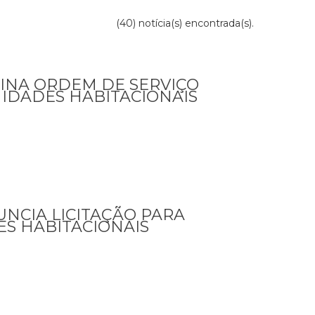
(40) notícia(s) encontrada(s).
SINA ORDEM DE SERVIÇO
IDADES HABITACIONAIS
UNCIA LICITAÇÃO PARA
S HABITACIONAIS