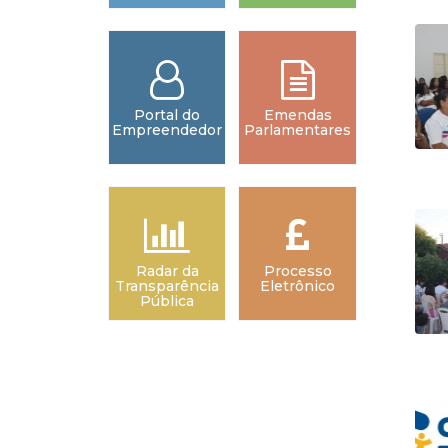
Portal do
Emendas
Empreendedor
Parlamentares
Radar da
Processo
Transparência
Eletrônico
Pública