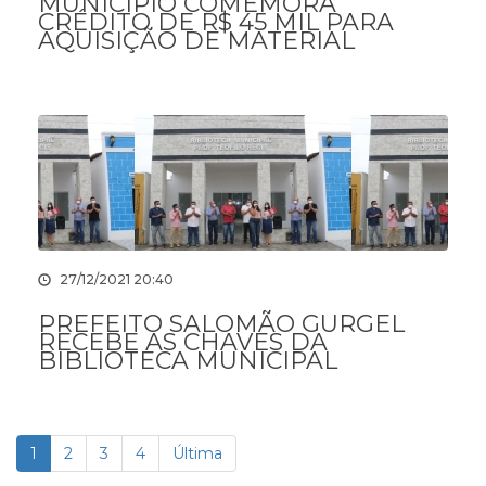
MUNICÍPIO COMEMORA
CRÉDITO DE R$ 45 MIL PARA
AQUISIÇÃO DE MATERIAL
27/12/2021 20:40
PREFEITO SALOMÃO GURGEL
RECEBE AS CHAVES DA
BIBLIOTECA MUNICIPAL
1
2
3
4
Última