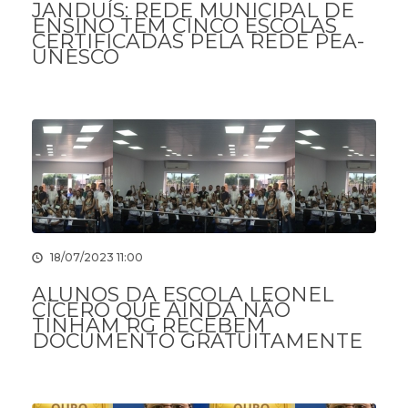
JANDUÍS: REDE MUNICIPAL DE
ENSINO TEM CINCO ESCOLAS
CERTIFICADAS PELA REDE PEA-
UNESCO
18/07/2023 11:00
ALUNOS DA ESCOLA LEONEL
CÍCERO QUE AINDA NÃO
TINHAM RG RECEBEM
DOCUMENTO GRATUITAMENTE