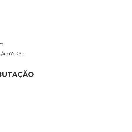
om
gs/4mYcK9e
IBUTAÇÃO