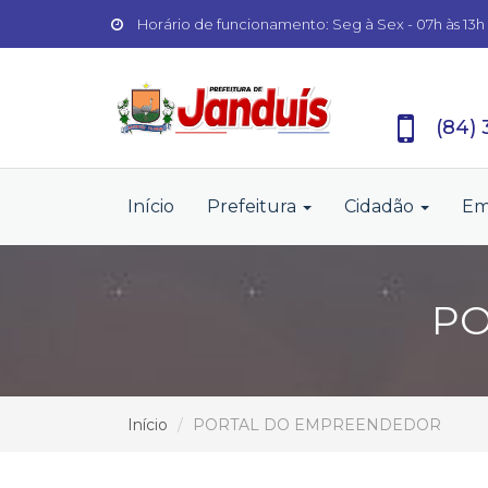
Horário de funcionamento: Seg à Sex - 07h às 13h
(84)
Início
Prefeitura
Cidadão
Em
PO
Início
PORTAL DO EMPREENDEDOR