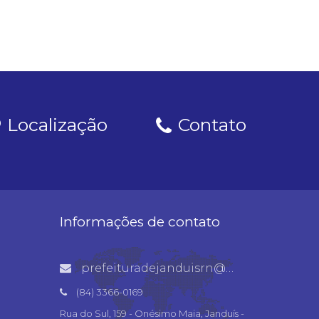
Localização
Contato
Informações de contato
prefeituradejanduisrn@gmail.com
(84) 3366-0169
Rua do Sul, 159 - Onésimo Maia, Janduís -