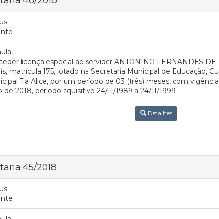
taria 46/2018
us:
ente
ula:
ceder licença especial ao servidor ANTONINO FERNANDES DE BR
is, matrícula 175, lotado na Secretaria Municipal de Educação, C
cipal Tia Alice, por um período de 03 (três) meses, com vigência
 de 2018, período aquisitivo 24/11/1989 a 24/11/1999.
Detalhes
taria 45/2018
us:
ente
ula: