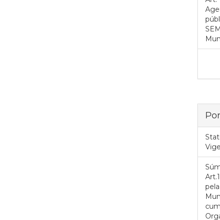
Agen
públ
SEMS
Muni
Por
Stat
Vig
Súm
Art
pel
Muni
cump
Org