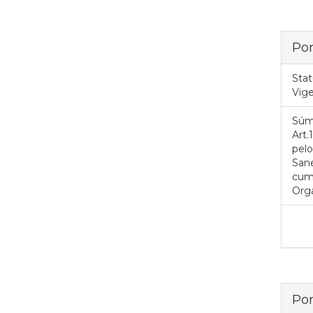
Por
Stat
Vig
Súm
Art
pelo
San
cump
Org
Por