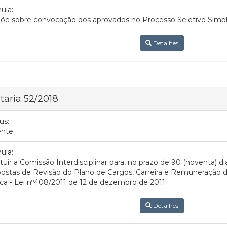
ula:
õe sobre convocação dos aprovados no Processo Seletivo Simpli
Detalhes
taria 52/2018
us:
ente
ula:
ituir a Comissão Interdisciplinar para, no prazo de 90 (noventa) d
ostas de Revisão do Plano de Cargos, Carreira e Remuneração d
ca - Lei nº408/2011 de 12 de dezembro de 2011.
Detalhes