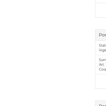
Por
Stat
Vig
Súm
Art.
Coop