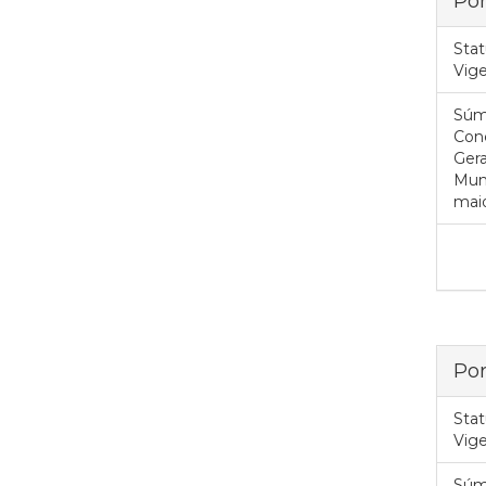
Por
Stat
Vig
Súm
Con
Gera
Muni
maio
Por
Stat
Vig
Súm