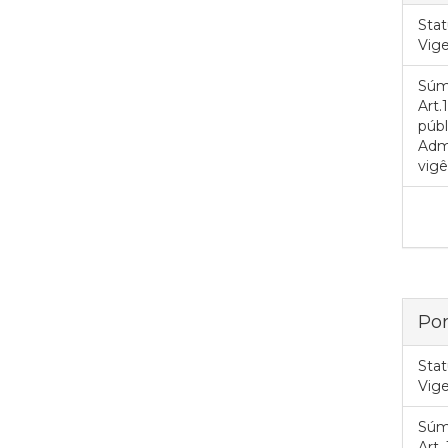
Stat
Vig
Súm
Art
públ
Admi
vigê
Por
Stat
Vig
Súm
Art