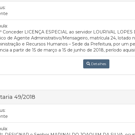
us:
ente
ula:
.1º Conceder LICENÇA ESPECIAL ao servidor LOURIVAL LOPES D
ico de Agente Administrativo/Mensageiro, matrícula 24, lotado n
nistração e Recursos Humanos – Sede da Prefeitura, por um pe
ncia a partir de 15 de março a 15 de junho de 2018, período aquisi
Detalhes
taria 49/2018
us:
ente
ula:
. 1º. DESIGNAR o Senhor MARINALDO JOAQUIM DA SILVA, ocupa