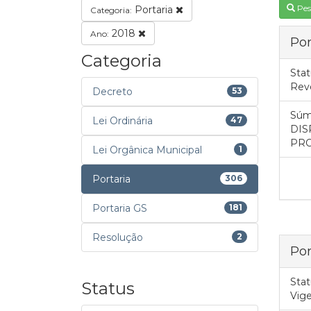
Pes
Portaria
Categoria:
2018
Ano:
Por
Categoria
Stat
Rev
Decreto
53
Súm
Lei Ordinária
47
DIS
PRO
Lei Orgânica Municipal
1
Portaria
306
Portaria GS
181
Resolução
2
Por
Stat
Status
Vig