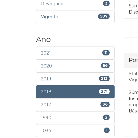
Revogado
3
Súm
Disp
Vigente
587
Ano
2021
11
Por
2020
56
Stat
2019
213
Vig
2018
271
Súm
Inst
2017
36
prop
Bási
1990
2
1034
1