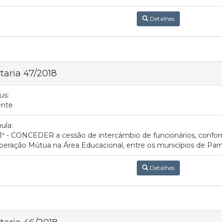
Detalhes
taria 47/2018
us:
ente
ula:
 1º - CONCEDER a cessão de intercâmbio de funcionários, conf
eração Mútua na Área Educacional, entre os municípios de Pa
Detalhes