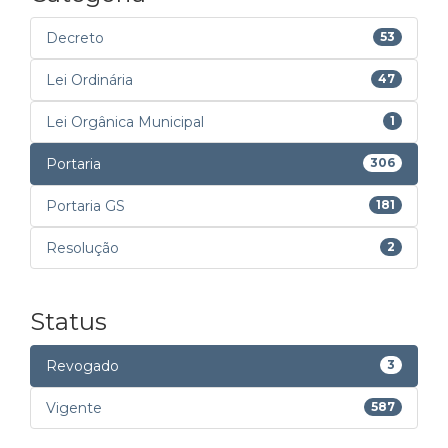
Decreto
53
Lei Ordinária
47
Lei Orgânica Municipal
1
Portaria
306
Portaria GS
181
Resolução
2
Status
Revogado
3
Vigente
587