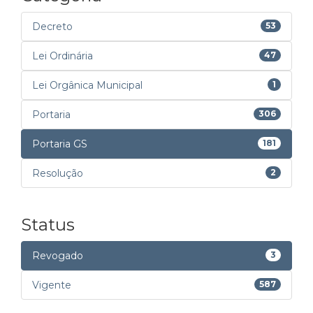
Decreto
53
Lei Ordinária
47
Lei Orgânica Municipal
1
Portaria
306
Portaria GS
181
Resolução
2
Status
Revogado
3
Vigente
587