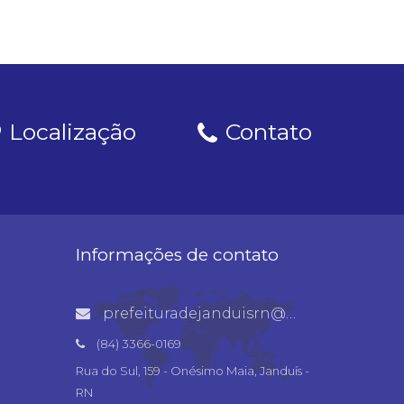
Localização
Contato
Informações de contato
prefeituradejanduisrn@gmail.com
(84) 3366-0169
Rua do Sul, 159 - Onésimo Maia, Janduís -
RN