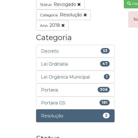
Pes
Revogado
Status:
Resolução
Categoria:
N
2018
Ano:
Categoria
Decreto
53
Lei Ordinária
47
Lei Orgânica Municipal
1
Portaria
306
Portaria GS
181
Resolução
2