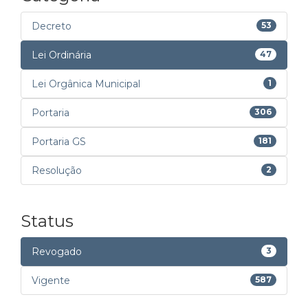
Decreto
53
Lei Ordinária
47
Lei Orgânica Municipal
1
Portaria
306
Portaria GS
181
Resolução
2
Status
Revogado
3
Vigente
587