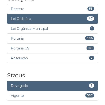
Decreto
53
Lei Ordinária
47
Lei Orgânica Municipal
1
Portaria
306
Portaria GS
181
Resolução
2
Status
Revogado
3
Vigente
587