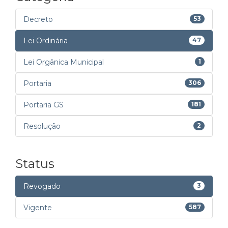
Decreto
53
Lei Ordinária
47
Lei Orgânica Municipal
1
Portaria
306
Portaria GS
181
Resolução
2
Status
Revogado
3
Vigente
587