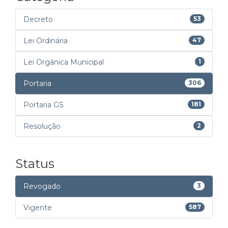
Decreto
53
Lei Ordinária
47
Lei Orgânica Municipal
1
Portaria
306
Portaria GS
181
Resolução
2
Status
Revogado
3
Vigente
587