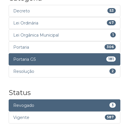
Decreto
53
Lei Ordinária
47
Lei Orgânica Municipal
1
Portaria
306
Portaria GS
181
Resolução
2
Status
Revogado
3
Vigente
587