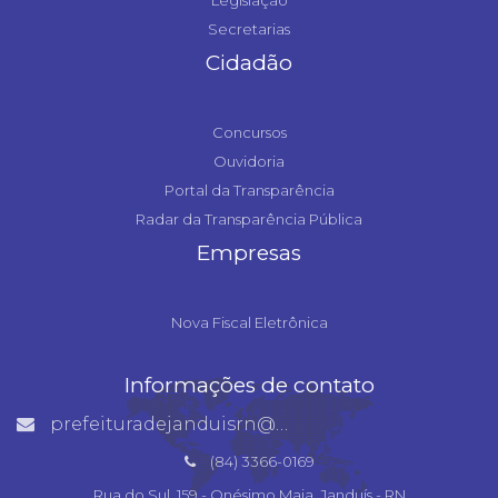
Legislação
Secretarias
Cidadão
Concursos
Ouvidoria
Portal da Transparência
Radar da Transparência Pública
Empresas
Nova Fiscal Eletrônica
Informações de contato
prefeituradejanduisrn@gmail.com
(84) 3366-0169
Rua do Sul, 159 - Onésimo Maia, Janduís - RN