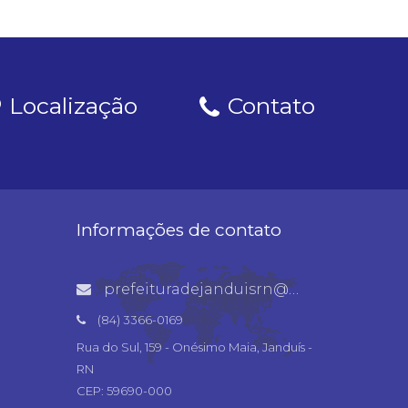
Localização
Contato
Informações de contato
prefeituradejanduisrn@gmail.com
(84) 3366-0169
Rua do Sul, 159 - Onésimo Maia, Janduís -
RN
CEP: 59690-000