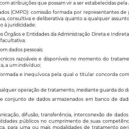
com atribuições que possam vir a ser estabelecidas pel
dos (CMPD): comissão formada por representantes de pa
iva, consultiva e deliberativa quanto a qualquer assunt
o à juridicidade;
 os Órgãos e Entidades da Administração Direta e Indiret
facultativa;
com dados pessoais;
técnicos razoáveis e disponíveis no momento do trata
ta, a um indivíduo;
nformada e inequívoca pela qual o titular concorda co
qualquer operação de tratamento, mediante guarda do d
u de conjunto de dados armazenados em banco de da
nicação, difusão, transferência, interconexão de dado
tidades públicos no cumprimento de suas competências
ca, para uma ou mais modalidades de tratamento perm