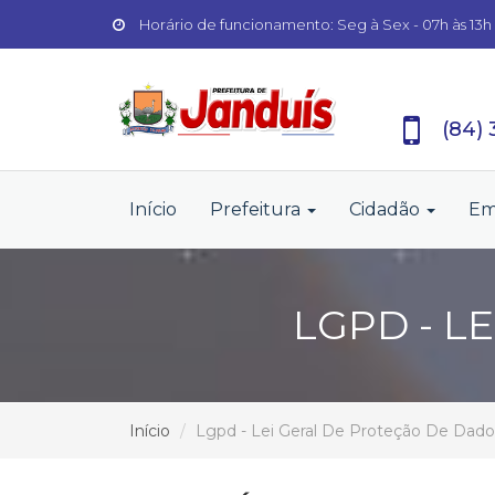
Horário de funcionamento: Seg à Sex - 07h às 13h
(84)
Início
Prefeitura
Cidadão
Em
LGPD - L
Início
Lgpd - Lei Geral De Proteção De Dado