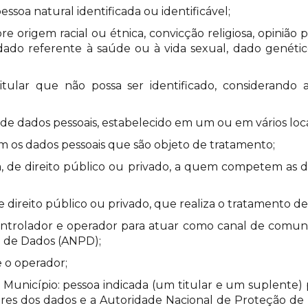
essoa natural identificada ou identificável;
re origem racial ou étnica, convicção religiosa, opinião po
ico, dado referente à saúde ou à vida sexual, dado gené
titular que não possa ser identificado, considerando a
e dados pessoais, estabelecido em um ou em vários locai
em os dados pessoais que são objeto de tratamento;
ica, de direito público ou privado, a quem competem as 
 de direito público ou privado, que realiza o tratamento
controlador e operador para atuar como canal de comunic
o de Dados (ANPD);
e o operador;
Município: pessoa indicada (um titular e um suplente) 
lares dos dados e a Autoridade Nacional de Proteção d