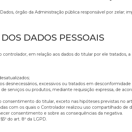
ados, órgão da Administração pública responsável por zelar; im
R DOS DADOS PESSOAIS
do controlador, em relação aos dados do titular por ele tratados
desatualizados;
dos desnecessários, excessivos ou tratados em desconformidade c
s de serviços ou produtos, mediante requisição expressa, de ac
 consentimento do titular, exceto nas hipóteses previstas no ar
vadas com os quais o Controlador realizou uso compartilhado de 
ornecer consentimento e sobre as consequências da negativa.
§5º do art. 8º da LGPD.