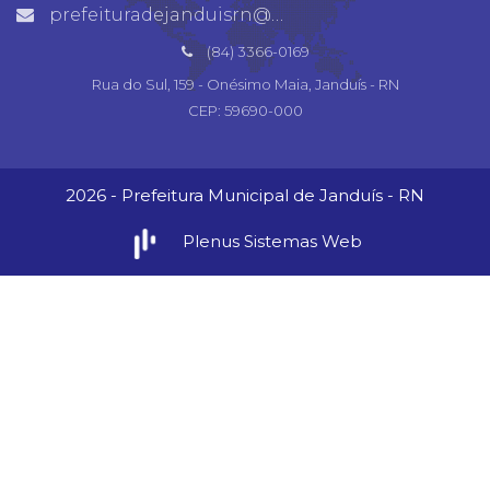
prefeituradejanduisrn@gmail.com
(84) 3366-0169
Rua do Sul, 159 - Onésimo Maia, Janduís - RN
CEP: 59690-000
2026 - Prefeitura Municipal de Janduís - RN
Plenus Sistemas Web