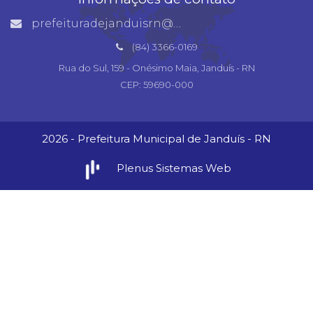
prefeituradejanduisrn@gmail.com
(84) 3366-0169
Rua do Sul, 159 - Onésimo Maia, Janduís - RN
CEP: 59690-000
2026 - Prefeitura Municipal de Janduís - RN
Plenus Sistemas Web