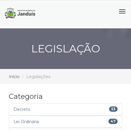
Tog
navi
LEGISLAÇÃO
Início
Legislações
Categoria
Decreto
53
Lei Ordinária
47