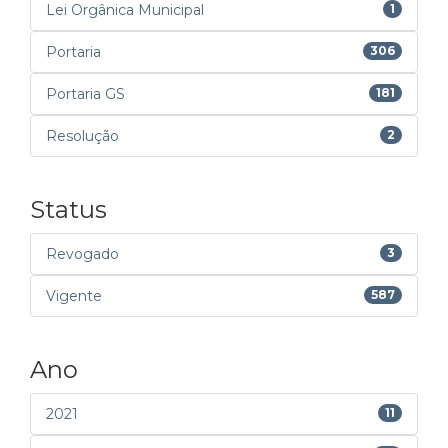
Lei Orgânica Municipal
1
Portaria
306
Portaria GS
181
Resolução
2
Status
Revogado
3
Vigente
587
Ano
2021
11