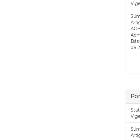
Vig
Súm
Art
AGE
Adm
Bási
de 2
Por
Stat
Vig
Súm
Arti