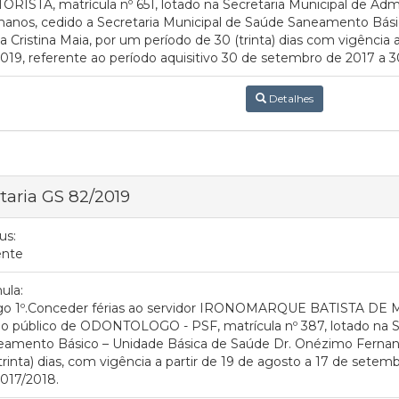
RISTA, matrícula nº 651, lotado na Secretaria Municipal de Adm
nos, cedido a Secretaria Municipal de Saúde Saneamento Bási
a Cristina Maia, por um período de 30 (trinta) dias com vigência 
019, referente ao período aquisitivo 30 de setembro de 2017 a 
Detalhes
taria GS 82/2019
us:
ente
ula:
igo 1º.Conceder férias ao servidor IRONOMARQUE BATISTA DE
o público de ODONTOLOGO - PSF, matrícula nº 387, lotado na S
eamento Básico – Unidade Básica de Saúde Dr. Onézimo Fernan
trinta) dias, com vigência a partir de 19 de agosto a 17 de setemb
017/2018.