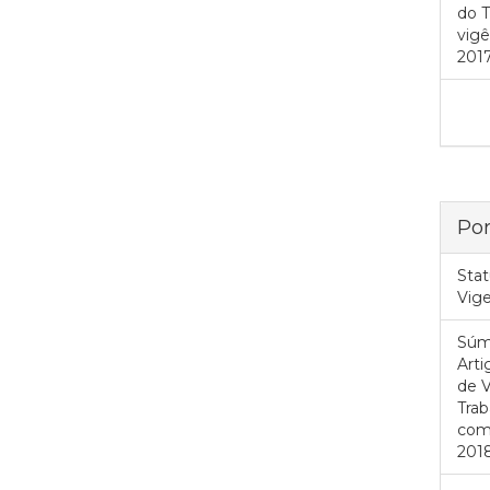
do T
vigê
2017
Por
Stat
Vig
Súm
Art
de V
Trab
com 
2018