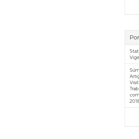
Por
Stat
Vig
Súm
Art
Visi
Trab
com 
2018