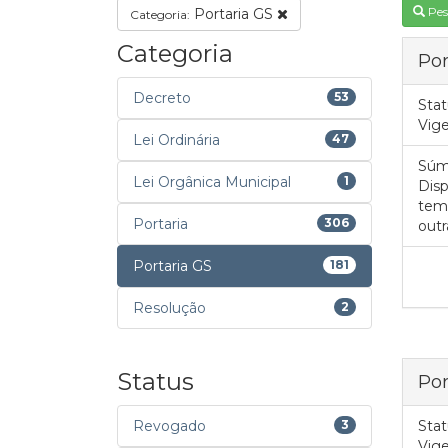
Pes
Portaria GS
Categoria:
Categoria
Por
Decreto
53
Stat
Vig
Lei Ordinária
47
Súm
Lei Orgânica Municipal
1
Disp
temp
Portaria
306
outr
Portaria GS
181
Resolução
2
Status
Por
Revogado
3
Stat
Vig