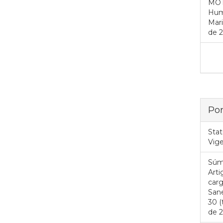
MOTO
Huma
Mari
de 2
Por
Stat
Vig
Súm
Art
carg
San
30 (
de 2