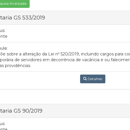
quisa Avançada
taria GS 533/2019
us:
ente
ula:
õe sobre a alteração da Lei nº 520/2019, incluindo cargos para c
orária de servidores em decorrência de vacância e ou falecimen
as providências.
Detalhes
taria GS 90/2019
us:
ente