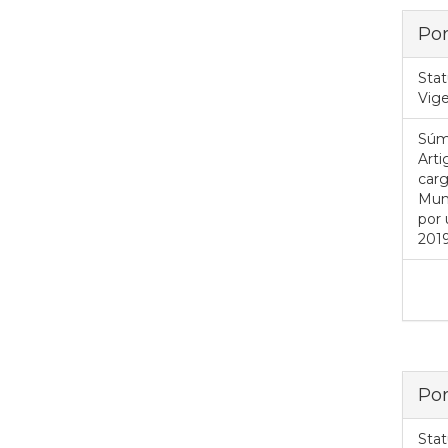
Por
Stat
Vig
Súm
Art
car
Mun
por 
2019
Por
Stat