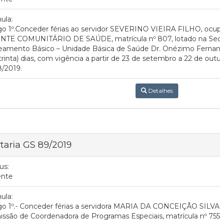
ula:
go 1º.Conceder férias ao servidor SEVERINO VIEIRA FILHO, ocu
NTE COMUNITÁRIO DE SAÚDE, matrícula nº 807, lotado na Secre
eamento Básico – Unidade Básica de Saúde Dr. Onézimo Fernan
trinta) dias, com vigência a partir de 23 de setembro a 22 de out
/2019.
Detalhes
taria GS 89/2019
us:
ente
ula:
go 1º.- Conceder férias a servidora MARIA DA CONCEIÇÃO SILV
ssão de Coordenadora de Programas Especiais, matrícula nº 755,