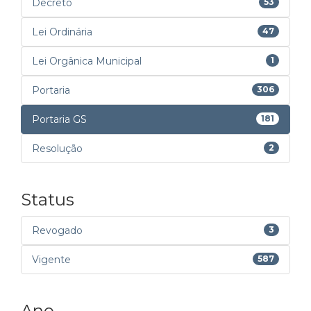
Decreto
53
Lei Ordinária
47
Lei Orgânica Municipal
1
Portaria
306
Portaria GS
181
Resolução
2
Status
Revogado
3
Vigente
587
Ano