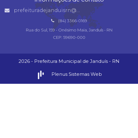
prefeituradejanduisrn@gmail.com
(84) 3366-0169
Rua do Sul, 159 - Onésimo Maia, Janduís - RN
CEP: 59690-000
2026 - Prefeitura Municipal de Janduís - RN
Plenus Sistemas Web