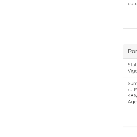
outr
Por
Stat
Vig
Súm
rt.
486/
Agen