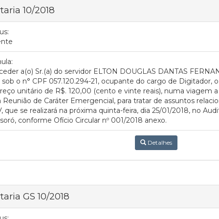
taria 10/2018
us:
ente
ula:
ceder a(o) Sr.(a) do servidor ELTON DOUGLAS DANTAS FERNANDES
sob o n° CPF 057.120.294-21, ocupante do cargo de Digitador, 
reço unitário de R$. 120,00 (cento e vinte reais), numa viagem a
Reunião de Caráter Emergencial, para tratar de assuntos relac
 que se realizará na próxima quinta-feira, dia 25/01/2018, no Aud
oró, conforme Ofício Circular nº 001/2018 anexo.
Detalhes
taria GS 10/2018
us: