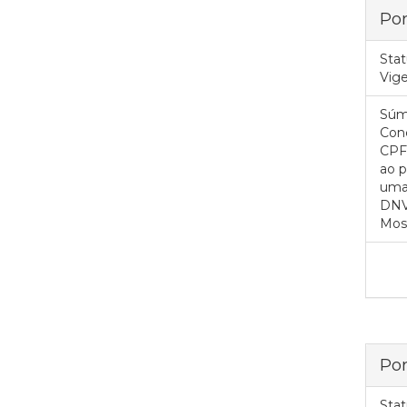
Por
Stat
Vig
Súm
Con
CPF 
ao p
uma 
DNV,
Moss
Por
Stat