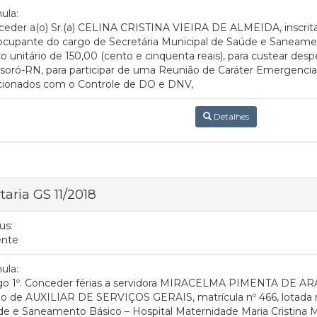
ula:
eder a(o) Sr.(a) CELINA CRISTINA VIEIRA DE ALMEIDA, inscrita
ocupante do cargo de Secretária Municipal de Saúde e Saneament
o unitário de 150,00 (cento e cinquenta reais), para custear de
oró-RN, para participar de uma Reunião de Caráter Emergencial,
acionados com o Controle de DO e DNV,
Detalhes
taria GS 11/2018
us:
ente
ula:
igo 1º. Conceder férias a servidora MIRACELMA PIMENTA DE 
o de AUXILIAR DE SERVIÇOS GERAIS, matrícula nº 466, lotada n
e e Saneamento Básico – Hospital Maternidade Maria Cristina 