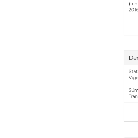
(tri
2016
Dec
Stat
Vig
Súm
Tran