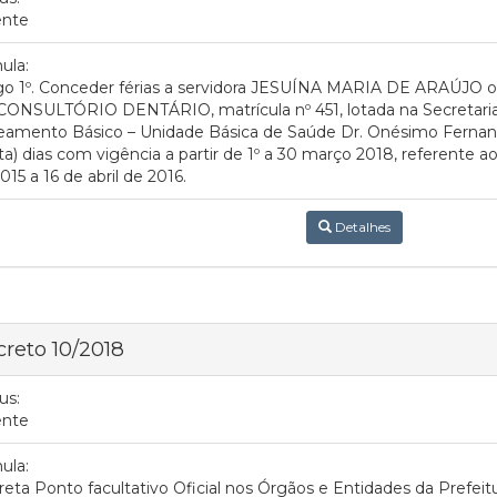
ente
ula:
igo 1º. Conceder férias a servidora JESUÍNA MARIA DE ARAÚJO 
CONSULTÓRIO DENTÁRIO, matrícula nº 451, lotada na Secretaria
eamento Básico – Unidade Básica de Saúde Dr. Onésimo Fernan
nta) dias com vigência a partir de 1º a 30 março 2018, referente ao 
015 a 16 de abril de 2016.
Detalhes
reto 10/2018
us:
ente
ula:
eta Ponto facultativo Oficial nos Órgãos e Entidades da Prefeit