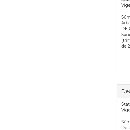
Vig
Súm
Art
DE 
San
(tri
de 2
Dec
Stat
Vig
Súm
Decr