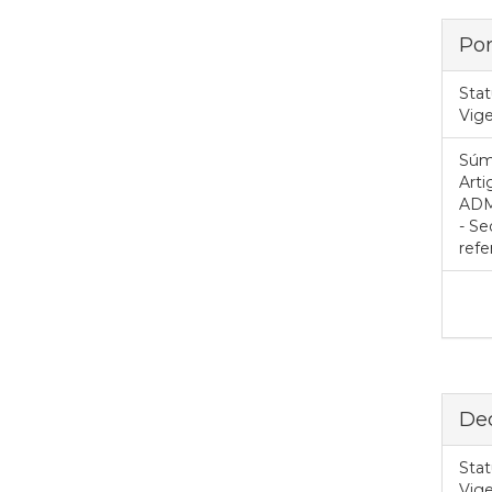
Por
Stat
Vig
Súm
Art
ADMI
- Se
refe
Dec
Stat
Vig