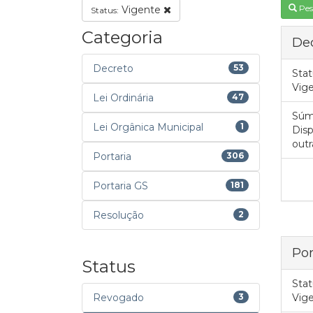
Pes
Vigente
Status:
Categoria
Dec
Decreto
53
Stat
Vig
Lei Ordinária
47
Súm
Lei Orgânica Municipal
1
Disp
outr
Portaria
306
Portaria GS
181
Resolução
2
Por
Status
Stat
Revogado
3
Vig