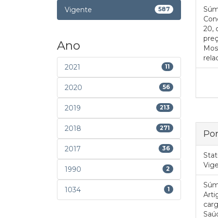
Súm
Vigente
587
Conc
20, 
preç
Ano
Moss
rel
2021
11
2020
56
2019
213
2018
271
Por
2017
36
Stat
Vig
1990
2
Súm
1034
1
Art
carg
Saúd