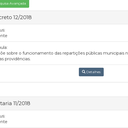
quisa Avançada
reto 12/2018
us:
ente
ula:
õe sobre o funcionamento das repartições públicas municipais n
as providências.
Detalhes
taria 11/2018
us:
ente