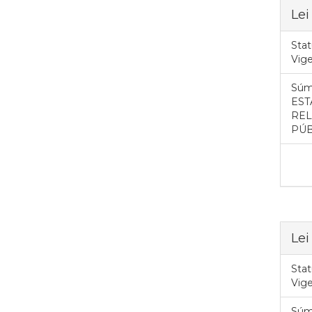
Lei
Stat
Vig
Súm
EST
REL
PÚB
Lei
Stat
Vig
Súm