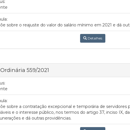
us:
ente
ula:
õe sobre o reajuste do valor do salário mínimo em 2021 e dá outr
Detalhes
 Ordinária 559/2021
us:
ente
ula:
õe sobre a contratação excepcional e temporária de servidores 
iáveis e o interesse público, nos termos do artigo 37, inciso IX, da
nerações e dá outras providências.