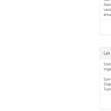
Rati
vac
área
Lei
Stat
Vig
Súm
Disp
Turi