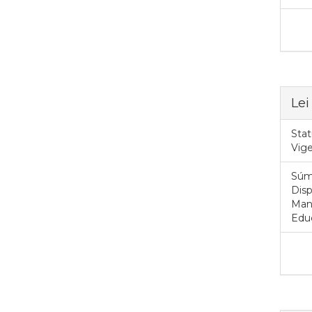
Lei
Stat
Vig
Súm
Dis
Manu
Edu