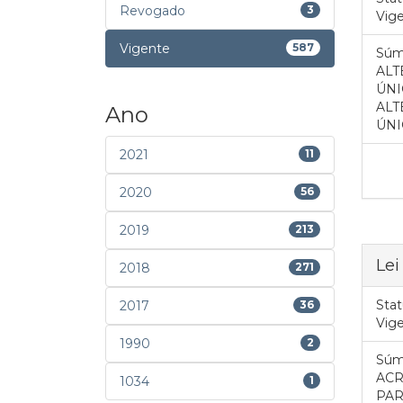
Revogado
3
Vig
Vigente
587
Súm
ALT
ÚNI
ALT
Ano
ÚNI
2021
11
2020
56
2019
213
Lei
2018
271
Stat
2017
36
Vig
1990
2
Súm
ACR
1034
1
PAR