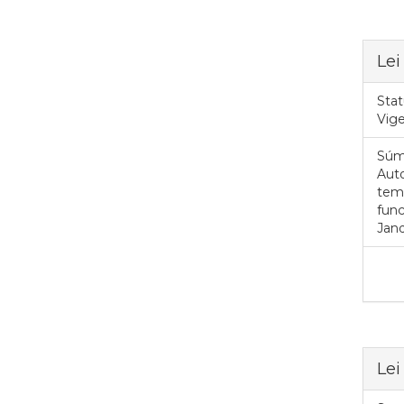
Lei
Stat
Vig
Súm
Auto
temp
fun
Jand
Lei