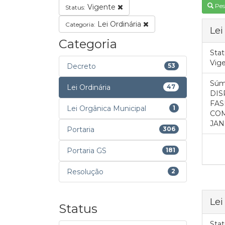
Pes
Vigente
Status:
Lei Ordinária
Categoria:
Lei
Categoria
Stat
Vig
Decreto
53
Súm
Lei Ordinária
47
DIS
FAS
Lei Orgânica Municipal
1
COM
JAN
Portaria
306
Portaria GS
181
Resolução
2
Lei
Status
Stat