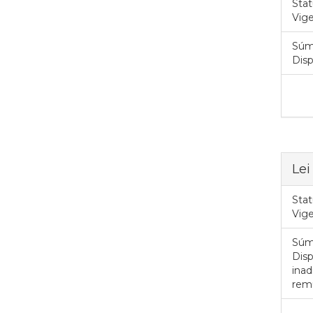
Stat
Vig
Súm
Disp
Lei
Stat
Vig
Súm
Disp
inad
remu