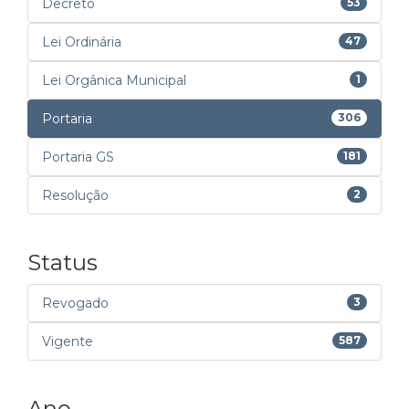
Decreto
53
Lei Ordinária
47
Lei Orgânica Municipal
1
Portaria
306
Portaria GS
181
Resolução
2
Status
Revogado
3
Vigente
587
Ano