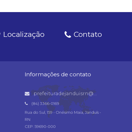
Localização
Contato
Informações de contato
prefeituradejanduisrn@gmail.com
(84) 3366-0169
Rua do Sul, 159 - Onésimo Maia, Janduís -
RN
CEP: 59690-000