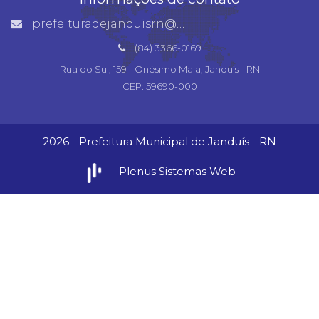
prefeituradejanduisrn@gmail.com
(84) 3366-0169
Rua do Sul, 159 - Onésimo Maia, Janduís - RN
CEP: 59690-000
2026 - Prefeitura Municipal de Janduís - RN
Plenus Sistemas Web