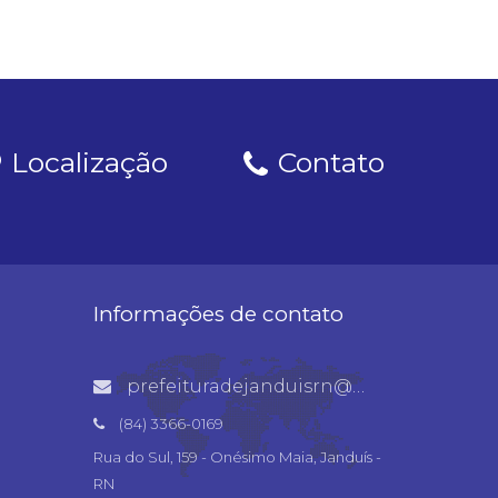
Localização
Contato
Informações de contato
prefeituradejanduisrn@gmail.com
(84) 3366-0169
Rua do Sul, 159 - Onésimo Maia, Janduís -
RN