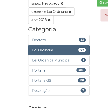
Pes
Revogado
Status:
Lei Ordinária
Categoria:
N
2018
Ano:
Categoria
Decreto
53
Lei Ordinária
47
Lei Orgânica Municipal
1
Portaria
306
Portaria GS
181
Resolução
2