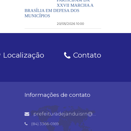
PARTICIPAM DA
XXVII MARCHA A
BRASÍLIA EM DEFESA DOS
MUNICÍPIOS
20/05/2026 10:00
Localização
Contato
Informações de contato
prefeituradejanduisrn@gmail.com
(84) 3366-0169