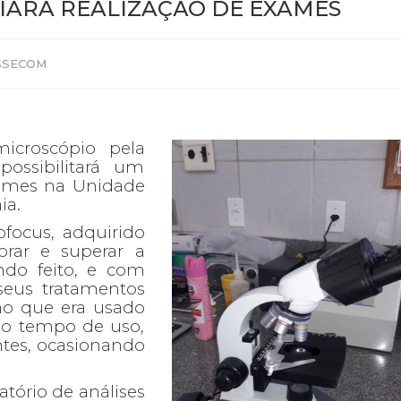
IARÁ REALIZAÇÃO DE EXAMES
 ASSECOM
croscópio pela
possibilitará um
xames na Unidade
ia.
focus, adquirido
horar e superar a
do feito, e com
seus tratamentos
ho que era usado
lo tempo de uso,
ntes, ocasionando
atório de análises