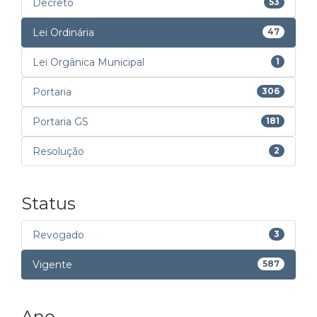
Decreto
53
Lei Ordinária
47
Lei Orgânica Municipal
1
Portaria
306
Portaria GS
181
Resolução
2
Status
Revogado
3
Vigente
587
Ano