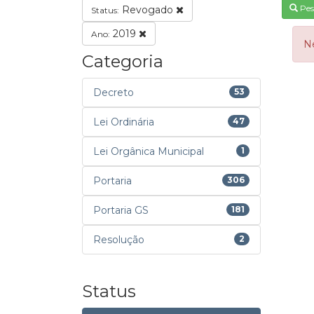
Pes
Revogado
Status:
2019
Ano:
N
Categoria
Decreto
53
Lei Ordinária
47
Lei Orgânica Municipal
1
Portaria
306
Portaria GS
181
Resolução
2
Status