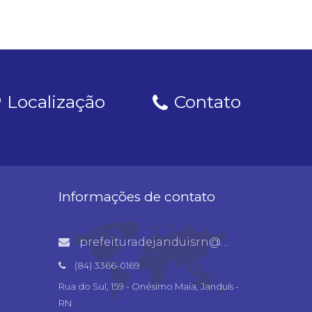
Localização
Contato
Informações de contato
prefeituradejanduisrn@gmail.com
(84) 3366-0169
Rua do Sul, 159 - Onésimo Maia, Janduís -
RN