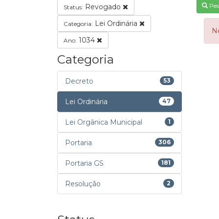
Pes
Revogado
Status:
Lei Ordinária
Categoria:
N
1034
Ano:
Categoria
Decreto
53
Lei Ordinária
47
Lei Orgânica Municipal
1
Portaria
306
Portaria GS
181
Resolução
2