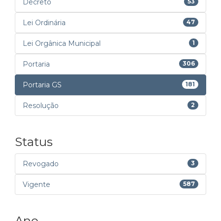
Decreto
53
Lei Ordinária
47
Lei Orgânica Municipal
1
Portaria
306
Portaria GS
181
Resolução
2
Status
Revogado
3
Vigente
587
Ano