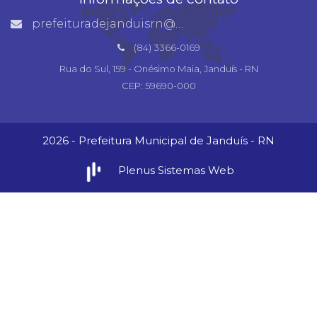
prefeituradejanduisrn@gmail.com
(84) 3366-0169
Rua do Sul, 159 - Onésimo Maia, Janduís - RN
CEP: 59690-000
2026 - Prefeitura Municipal de Janduís - RN
Plenus Sistemas Web