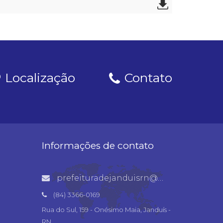
Localização
Contato
Informações de contato
prefeituradejanduisrn@gmail.com
(84) 3366-0169
Rua do Sul, 159 - Onésimo Maia, Janduís -
RN