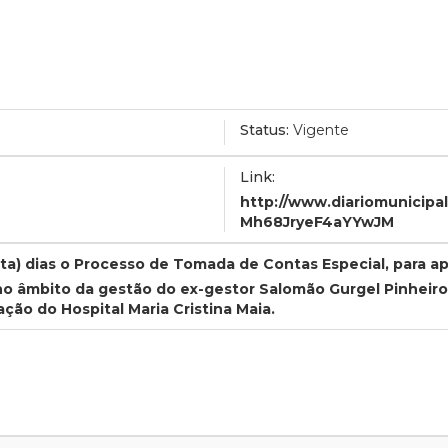
Status:
Vigente
Link:
http://www.diariomunic
Mh68JryeF4aYYwJM
enta) dias o Processo de Tomada de Contas Especial, para ap
no âmbito da gestão do ex-gestor Salomão Gurgel Pinheiro
ção do Hospital Maria Cristina Maia.