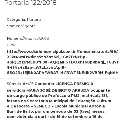
Portaria 122/2018
Categoria:
Portaria
Status:
Vigente
Número/Ano:
122/2018
Link:
http://www.diariomunicipal.com.br/femurn/materia/
XJkr4wsDwdMs5zh3oz6d_LGc7FrNxBp--
aSlQLz12rMEbUfF9XFAQQaIF6TDOXnf68pRbRgj_T6u7fB
84tNz4sEzp-_WtzLxvbtApi8-
55O2RztEjBb0APhfWBA7_Nt1RWTSbEtiK2VBRH_FqNAH
Súmula:
Art.1º Conceder LICENÇA PRÊMIO à
servidora MARIA JOSÉ DE BRITO ARRUDA ocupante
do cargo público de Professora PM2, matrícula 151,
lotada na Secretaria Municipal de Educação Cultura
e Desporto – SEMECD – Escola Municipal Antônia
Eurli de Brito, por um período de 03 (três) meses,
com vigência a partir de 19 de setembro a 18 de