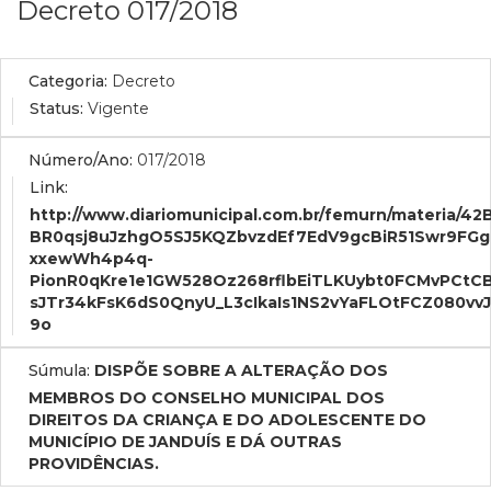
Decreto 017/2018
Categoria:
Decreto
Status:
Vigente
Número/Ano:
017/2018
Link:
http://www.diariomunicipal.com.br/femurn/mate
BR0qsj8uJzhgO5SJ5KQZbvzdEf7EdV9gcBiR51Swr9FGg
xxewWh4p4q-
PionR0qKre1e1GW528Oz268rflbEiTLKUybt0FCMvPCtC
sJTr34kFsK6dS0QnyU_L3cIkaIs1NS2vYaFLOtFCZ080vv
9o
Súmula:
DISPÕE SOBRE A ALTERAÇÃO DOS
MEMBROS DO CONSELHO MUNICIPAL DOS
DIREITOS DA CRIANÇA E DO ADOLESCENTE DO
MUNICÍPIO DE JANDUÍS E DÁ OUTRAS
PROVIDÊNCIAS.