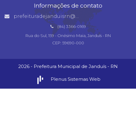
Informações de contato
prefeituradejanduisrn@gmail.com
(84) 3366-0169
Rua do Sul, 159 - Onésimo Maia, Janduís - RN
CEP: 59690-000
2026 - Prefeitura Municipal de Janduís - RN
Plenus Sistemas Web