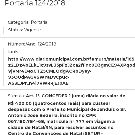
Portaria 124/2018
Categoria:
Portaria
Status:
Vigente
Número/Ano:
124/2018
Link:
http://www.diariomunicipal.com.br/femurn/materia
z2_Dz4bELk_1x9svL35pFzJZca2fFnc0D3gmCE94XPq
VjVMr4DexCTZ5CMLQdgACRbDyey-
93OUdPAGVSWYaDvCpuc-
AS3LJPr_n4l7RWRRjEJ0AE
Súmula:
Art. 1º. CONCEDER 1 (uma) diária no valor de
R$ 400,00 (quatrocentos reais) para custear
despesas com o Prefeito Municipal de Janduís o Sr.
Antonio José Bezerra, inscrito no CPF:
067.180.784-68, matrícula n° 777 em viagem a
cidade de Natal/RN, para resolver assuntos no
Centro de Convenções de Natal (SETUR –