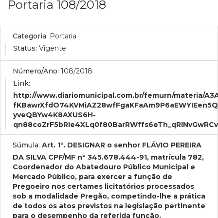
Portaria 108/2018
Categoria:
Portaria
Status:
Vigente
Número/Ano:
108/2018
Link:
http://www.diariomunicipal.com.br/femurn/materia
fKBawrXfdO74KVMiAZ28wfFgaKFaAm9P6aEWYIEen5Qk
yveQBYw4K8AXUS6H-
qn88coZrF5bRIe4XLq0f80BarRWffs6eTh_qRINvGwRCv
Súmula:
Art. 1º. DESIGNAR o senhor FLÁVIO PEREIRA
DA SILVA CPF/MF nº 345.678.444-91, matrícula 782,
Coordenador do Abatedouro Público Municipal e
Mercado Público, para exercer a função de
Pregoeiro nos certames licitatórios processados
sob a modalidade Pregão, competindo-lhe a prática
de todos os atos previstos na legislação pertinente
para o desempenho da referida função.