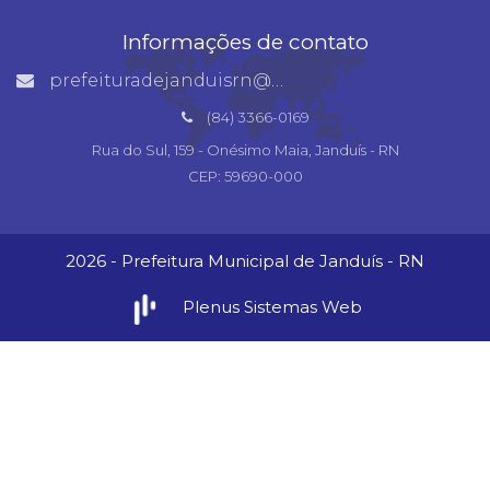
Informações de contato
prefeituradejanduisrn@gmail.com
(84) 3366-0169
Rua do Sul, 159 - Onésimo Maia, Janduís - RN
CEP: 59690-000
2026 - Prefeitura Municipal de Janduís - RN
Plenus Sistemas Web