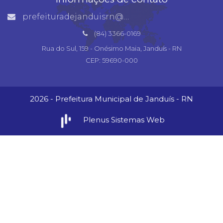
prefeituradejanduisrn@gmail.com
(84) 3366-0169
Rua do Sul, 159 - Onésimo Maia, Janduís - RN
CEP: 59690-000
2026 - Prefeitura Municipal de Janduís - RN
Plenus Sistemas Web