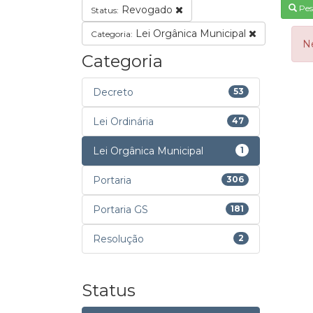
Pes
Revogado
Status:
Lei Orgânica Municipal
Categoria:
N
Categoria
Decreto
53
Lei Ordinária
47
Lei Orgânica Municipal
1
Portaria
306
Portaria GS
181
Resolução
2
Status