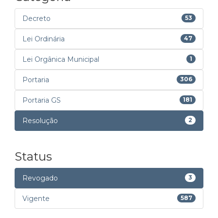
Decreto
53
Lei Ordinária
47
Lei Orgânica Municipal
1
Portaria
306
Portaria GS
181
Resolução
2
Status
Revogado
3
Vigente
587