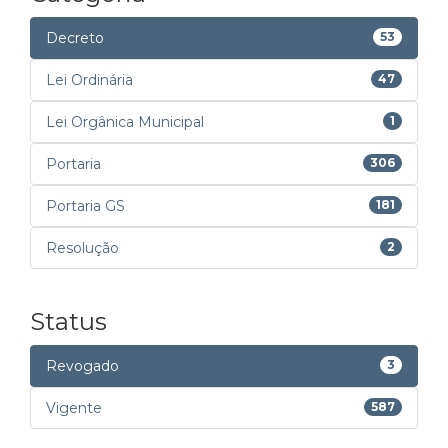
Decreto
53
Lei Ordinária
47
Lei Orgânica Municipal
1
Portaria
306
Portaria GS
181
Resolução
2
Status
Revogado
3
Vigente
587