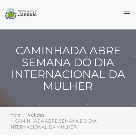
Tog
navi
CAMINHADA ABRE
SEMANA DO DIA
INTERNACIONAL DA
MULHER
Início
Notícias
CAMINHADA ABRE SEMANA DO DIA
INTERNACIONAL DA MULHER