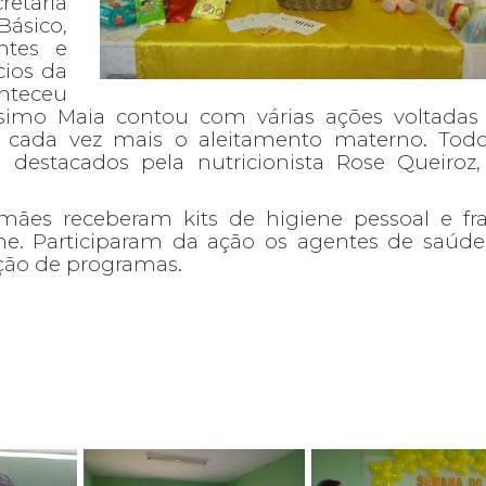
retaria
ásico,
antes e
cios da
nteceu
imo Maia contou com várias ações voltadas
r cada vez mais o aleitamento materno. Tod
destacados pela nutricionista Rose Queiroz
ães receberam kits de higiene pessoal e fra
e. Participaram da ação os agentes de saúde,
ção de programas.