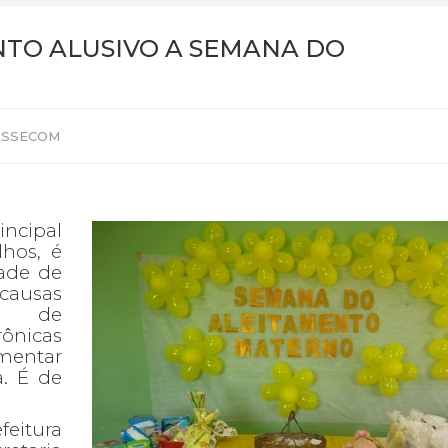
NTO ALUSIVO A SEMANA DO
: ASSECOM
incipal
lhos, é
dade de
 causas
co de
ônicas
mentar
. É de
eitura