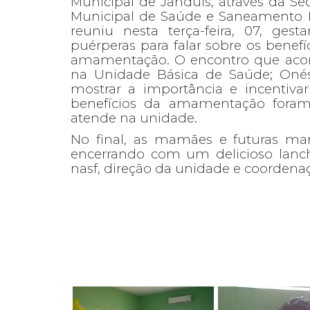
Municipal de Janduís, através da Sec
Municipal de Saúde e Saneamento B
reuniu nesta terça-feira, 07, gest
puérperas para falar sobre os benefí
amamentação. O encontro que aco
na Unidade Básica de Saúde; Onés
mostrar a importância e incentiva
benefícios da amamentação foram 
atende na unidade.
No final, as mamães e futuras mam
encerrando com um delicioso lanch
nasf, direção da unidade e coordena