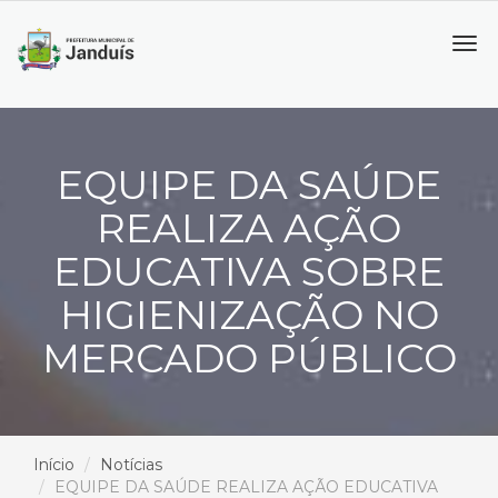
Tog
navi
EQUIPE DA SAÚDE
REALIZA AÇÃO
EDUCATIVA SOBRE
HIGIENIZAÇÃO NO
MERCADO PÚBLICO
Início
Notícias
EQUIPE DA SAÚDE REALIZA AÇÃO EDUCATIVA