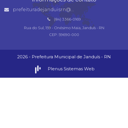
prefeituradejanduisrn@gmail.com
(84) 3366-0169
Rua do Sul, 159 - Onésimo Maia, Janduís - RN
CEP: 59690-000
2026 - Prefeitura Municipal de Janduís - RN
Plenus Sistemas Web