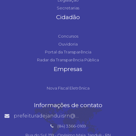
Legislação
Secretarias
Cidadão
Concursos
Ouvidoria
Portal da Transparência
Radar da Transparência Pública
Empresas
Nova Fiscal Eletrônica
Informações de contato
prefeituradejanduisrn@gmail.com
(84) 3366-0169
Rua do Sul, 159 - Onésimo Maia, Janduís - RN