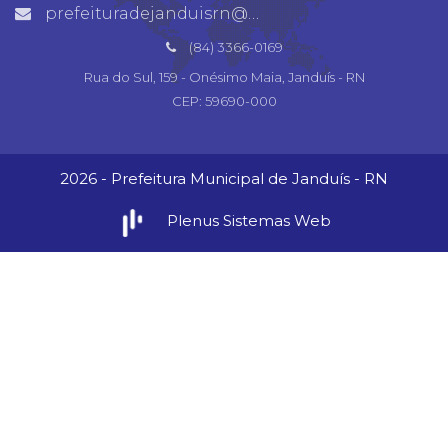
prefeituradejanduisrn@gmail.com
(84) 3366-0169
Rua do Sul, 159 - Onésimo Maia, Janduís - RN
CEP: 59690-000
2026 - Prefeitura Municipal de Janduís - RN
Plenus Sistemas Web