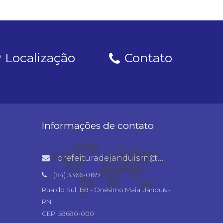
Localização
Contato
Informações de contato
prefeituradejanduisrn@gmail.com
(84) 3366-0169
Rua do Sul, 159 - Onésimo Maia, Janduís -
RN
CEP: 59690-000