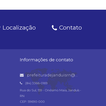
Localização
Contato
Informações de contato
prefeituradejanduisrn@gmail.com
(84) 3366-0169
Rua do Sul, 159 - Onésimo Maia, Janduís -
RN
CEP: 59690-000